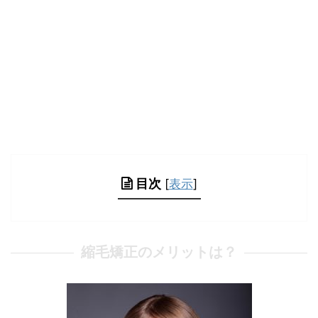
目次
[
表示
]
縮毛矯正のメリットは？