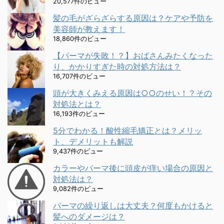
20,577件のビュー
髪の毛がざらざらする原因は？ケアや予防を
美容師が教えます！
18,860件のビュー
【パーマが失敗！？】おばさんみたくなった
り、かかりすぎた時の対処方法は？
16,707件のビュー
頭が大きくみえる原因は○○のせい！？その
対処法とは？
16,193件のビュー
5分でわかる！酸性縮毛矯正とは？メリッ
ト、デメリットも解説
9,437件のビュー
カラーやパーマ後に頭皮が痒い場合の原因と
対処法は？
9,082件のビュー
パーマの繰り返しは大丈夫？何度もかけると
髪へのダメージは？