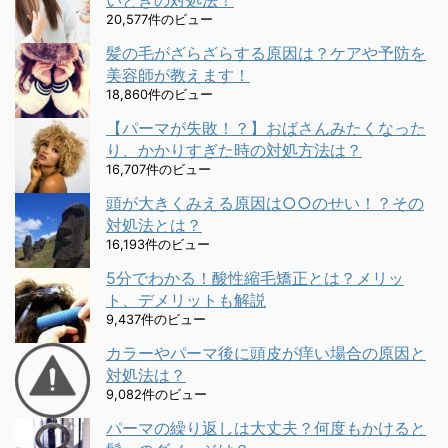
いときの対処法！
20,577件のビュー
髪の毛がざらざらする原因は？ケアや予防を
美容師が教えます！
18,860件のビュー
【パーマが失敗！？】おばさんみたくなった
り、かかりすぎた時の対処方法は？
16,707件のビュー
頭が大きくみえる原因は○○のせい！？その
対処法とは？
16,193件のビュー
5分でわかる！酸性縮毛矯正とは？メリッ
ト、デメリットも解説
9,437件のビュー
カラーやパーマ後に頭皮が痒い場合の原因と
対処法は？
9,082件のビュー
パーマの繰り返しは大丈夫？何度もかけると