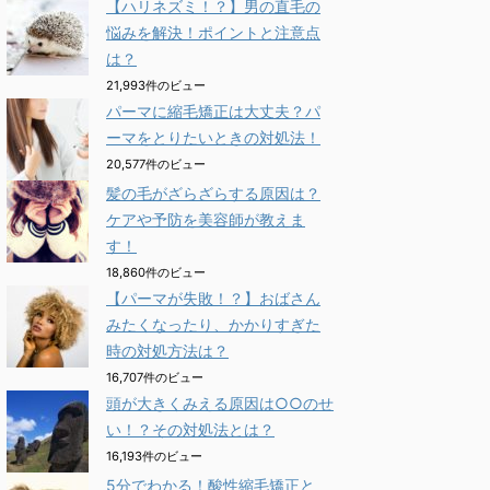
【ハリネズミ！？】男の直毛の
悩みを解決！ポイントと注意点
は？
21,993件のビュー
パーマに縮毛矯正は大丈夫？パ
ーマをとりたいときの対処法！
20,577件のビュー
髪の毛がざらざらする原因は？
ケアや予防を美容師が教えま
す！
18,860件のビュー
【パーマが失敗！？】おばさん
みたくなったり、かかりすぎた
時の対処方法は？
16,707件のビュー
頭が大きくみえる原因は○○のせ
い！？その対処法とは？
16,193件のビュー
5分でわかる！酸性縮毛矯正と