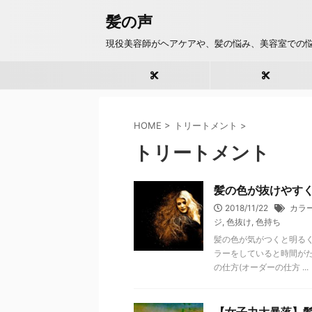
髪の声
現役美容師がヘアケアや、髪の悩み、美容室での
パーマのお悩み
カラーのお悩み
HOME
>
トリートメント
>
トリートメント
髪の色が抜けやす
2018/11/22
カラ
ジ
,
色抜け
,
色持ち
髪の色が気がつくと明るく
ラーをしていると時間が
の仕方(オーダーの仕方 ...