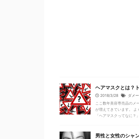
ヘアマスクとは？
2018/3/28
ダメー
ここ数年美容専売品のメ
が増えてきています。 よ
「ヘアマスクってなに？」 .
男性と女性のシャ