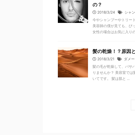
の？
2018/3/24
シャ
今やシャンプーやトリー
美容師の僕が見ても、び
女性の場合はお気に入りの .
髪の乾燥！？原因
2018/3/21
ダメー
髪の毛が乾燥して、パサパ
りませんか？ 美容室では
いてです。 髪は肌と ...