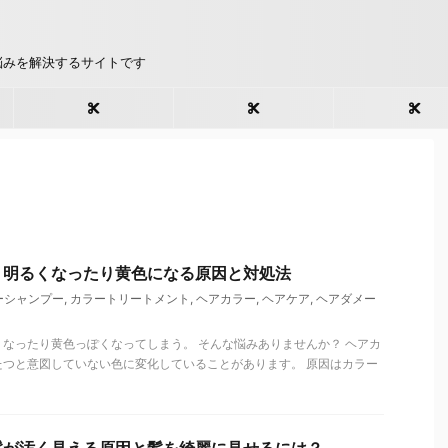
悩みを解決するサイトです
ヘアケアのお悩み
縮毛矯正のお悩み
カットのお悩
く明るくなったり黄色になる原因と対処法
ーシャンプー
,
カラートリートメント
,
ヘアカラー
,
ヘアケア
,
ヘアダメー
なったり黄色っぽくなってしまう。 そんな悩みありませんか？ ヘアカ
たつと意図していない色に変化していることがあります。 原因はカラー