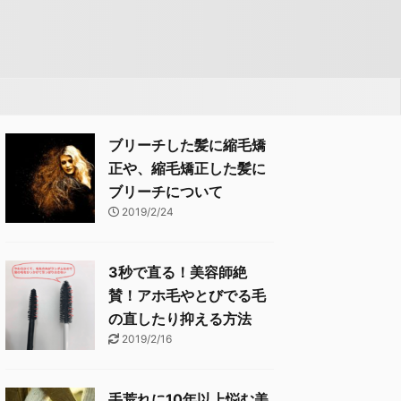
み
ブリーチした髪に縮毛矯
正や、縮毛矯正した髪に
ブリーチについて
2019/2/24
3秒で直る！美容師絶
賛！アホ毛やとびでる毛
の直したり抑える方法
2019/2/16
手荒れに10年以上悩む美