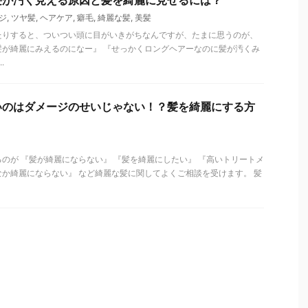
髪が汚く見える原因と髪を綺麗に見せるには？
ジ
,
ツヤ髪
,
ヘアケア
,
癖毛
,
綺麗な髪
,
美髪
たりすると、ついつい頭に目がいきがちなんですが、たまに思うのが、
髪が綺麗にみえるのになー』 『せっかくロングヘアーなのに髪が汚くみ
.
いのはダメージのせいじゃない！？髪を綺麗にする方
のが 『髪が綺麗にならない』 『髪を綺麗にしたい』 『高いトリートメ
か綺麗にならない』 など綺麗な髪に関してよくご相談を受けます。 髪