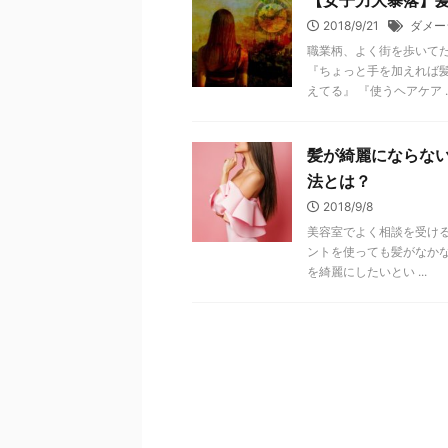
【女子力大暴落】
2018/9/21
ダメー
職業柄、よく街を歩いて
『ちょっと手を加えれば
えてる』 『使うヘアケア ..
髪が綺麗にならな
法とは？
2018/9/8
美容室でよく相談を受ける
ントを使っても髪がなかな
を綺麗にしたいとい ...