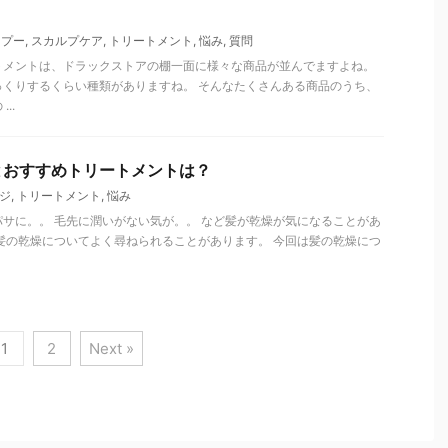
ンプー
,
スカルプケア
,
トリートメント
,
悩み
,
質問
トメントは、ドラックストアの棚一面に様々な商品が並んでますよね。
っくりするくらい種類がありますね。 そんなたくさんある商品のうち、
..
とおすすめトリートメントは？
ジ
,
トリートメント
,
悩み
サに。。 毛先に潤いがない気が。。 など髪が乾燥が気になることがあ
髪の乾燥についてよく尋ねられることがあります。 今回は髪の乾燥につ
1
2
Next »